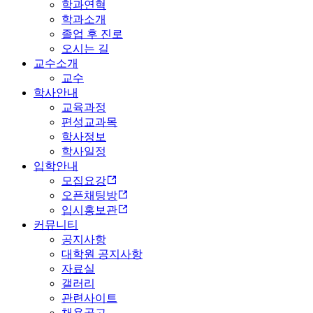
학과연혁
학과소개
졸업 후 진로
오시는 길
교수소개
교수
학사안내
교육과정
편성교과목
학사정보
학사일정
입학안내
모집요강
오픈채팅방
입시홍보관
커뮤니티
공지사항
대학원 공지사항
자료실
갤러리
관련사이트
채용공고