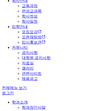
학사안내
교육과정
편성교과목
학사정보
학사일정
입학안내
모집요강
오픈채팅방
입시홍보관
커뮤니티
공지사항
대학원 공지사항
자료실
갤러리
관련사이트
채용공고
전체메뉴 보기
로그인
학과소개
학과장인사말